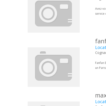
Avez-vou
service 
fan
Locat
Cognac
Fanfan E
un Paris
max
Locat