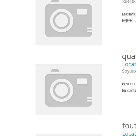
Ruelle-
Maximium
EVJF/H, 
qua
Locat
Soyaux
Profitez
lui con
tou
Locat