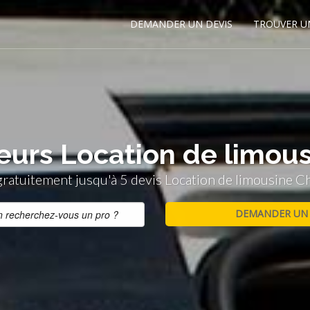
DEMANDER UN DEVIS
TROUVER U
leurs Location de limous
atuitement jusqu'à 5 devis Location de limousine C