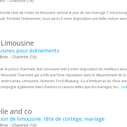
nt - Charente (16)
 monde rêve de rouler en limousine surtout le jour de son mariage. C'est pourq
ule. Pendant l'événement, vous aurez à votre disposition une belle voiture avec
 Limousine
usines pour évènements
ême - Charente (16)
er le prince charmant, Nat Limousine met à votre disposition les meilleurs ato
 limousine Charmant qui a bâti une forte réputation dans le département de la
s américaines. Limousine, Hummer, Ford Mustang…il y a l’embarras du choix av
compagne également dans d’autres occasions telles que les mariages, les...
Lire
lie and co
ion de limousine, tête de cortège, mariage
ême - Charente (16)