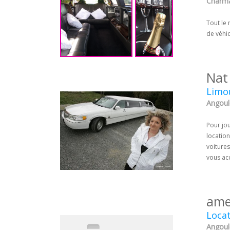
Charma
Tout le
de véhic
Nat
Limo
Angoul
Pour jou
location
voiture
vous ac
ame
Locat
Angoul