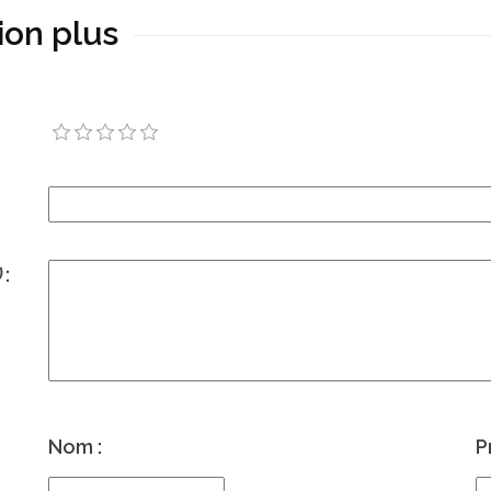
nion plus
)
:
Nom :
P