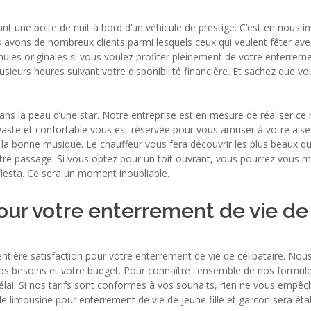
nt une boite de nuit à bord d’un véhicule de prestige. C’est en nous 
s avons de nombreux clients parmi lesquels ceux qui veulent fêter av
les originales si vous voulez profiter pleinement de votre enterreme
sieurs heures suivant votre disponibilité financière. Et sachez que vo
ns la peau d’une star. Notre entreprise est en mesure de réaliser ce r
aste et confortable vous est réservée pour vous amuser à votre aise
 bonne musique. Le chauffeur vous fera découvrir les plus beaux quart
re passage. Si vous optez pour un toit ouvrant, vous pourrez vous m
fiesta. Ce sera un moment inoubliable.
ur votre enterrement de vie de 
tière satisfaction pour votre enterrement de vie de célibataire. Nou
 vos besoins et votre budget. Pour connaître l'ensemble de nos formu
élai. Si nos tarifs sont conformes à vos souhaits, rien ne vous empêc
 limousine pour enterrement de vie de jeune fille et garcon sera étab