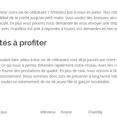
miner votre vie de célibataire ? N’hésitez pas à nous en parler. Nos c
 début de la soirée jusqu’au petit matin. Vous voulez des boissons alc
véhicule. En plus vous pourrez nous demander de vous envoyer une stri
ne avec chauffeur est prêt à répondre à toutes vos demandes en lien av
és à profiter
lant faire adieu à leur vie de célibataire sont déjà passés par notre 
s. Ce qui nous a permis d’étendre rapidement notre réseau. Avec des 
ournir des prestations de qualité. En plus de cela, nous restons à l’
nctionnement. Nous sommes donc sûrs de préserver à long terme notr
voulez un enterrement de vie de jeune fille et garçon inoubliable.
teux
Villevieux
Boyne
Chantilly