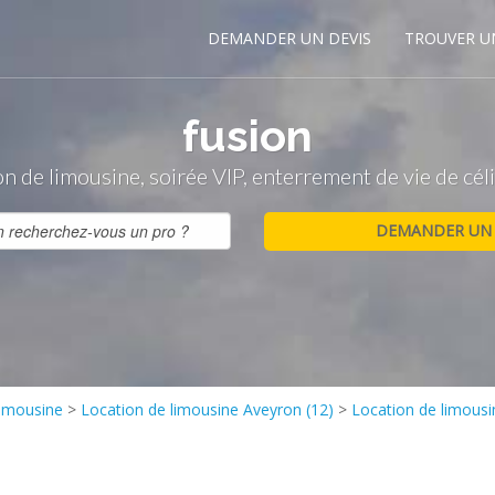
DEMANDER UN DEVIS
TROUVER U
fusion
n de limousine, soirée VIP, enterrement de vie de cél
limousine
>
Location de limousine Aveyron (12)
>
Location de limousi