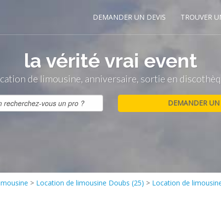
DEMANDER UN DEVIS
TROUVER U
la vérité vrai event
cation de limousine, anniversaire, sortie en discothè
limousine
>
Location de limousine Doubs (25)
>
Location de limousin