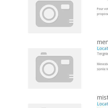
Pour vot
propose 
men
Locat
Tergnie
Menestie
soirée V
mis
Locat