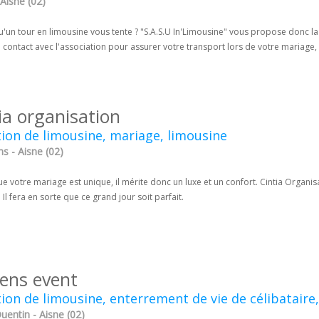
Aisne (02)
u'un tour en limousine vous tente ? "S.A.S.U In'Limousine" vous propose donc l
contact avec l'association pour assurer votre transport lors de votre mariage, a
ia organisation
ion de limousine, mariage, limousine
s - Aisne (02)
ue votre mariage est unique, il mérite donc un luxe et un confort. Cintia Orga
 Il fera en sorte que ce grand jour soit parfait.
rens event
ion de limousine, enterrement de vie de célibataire
uentin - Aisne (02)