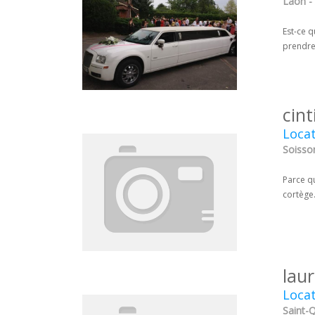
Laon - 
Est-ce q
prendre 
cint
Locat
Soisson
Parce q
cortège.
lau
Locat
Saint-Q