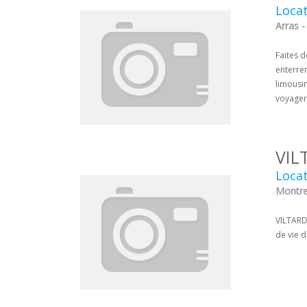
Locat
Arras -
Faites d
enterrem
limousin
voyager
VIL
Loca
Montreu
VILTARD
de vie d