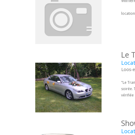
Wimere
location
Le 
Locat
Loos-en
"Le Tra
soirée. 
vérifiée
Sho
Locat