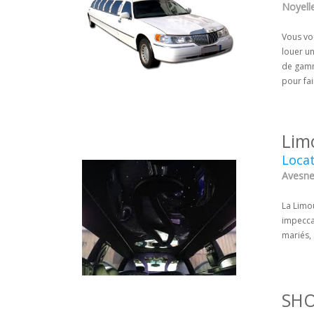
Noyelle
Vous vo
louer u
de gamme
pour fai
Lim
Locat
Avesne
La Limou
impeccab
mariés, 
SH