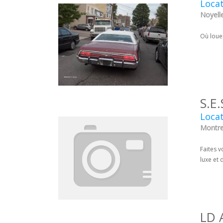
Locat
Noyelle
Où loue
S.E
Locat
Montreu
Faites v
luxe et
LD 