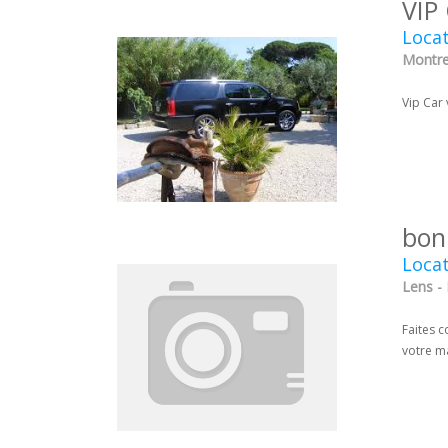
VIP
Locat
Montreu
Vip Car
bon
Locat
Lens - 
Faites c
votre m