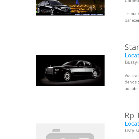
Carneti
Le jour 
par exem
Sta
Locat
Bussy-
Vous vou
de vos d
adapter 
Rp 
Locat
Livry-s