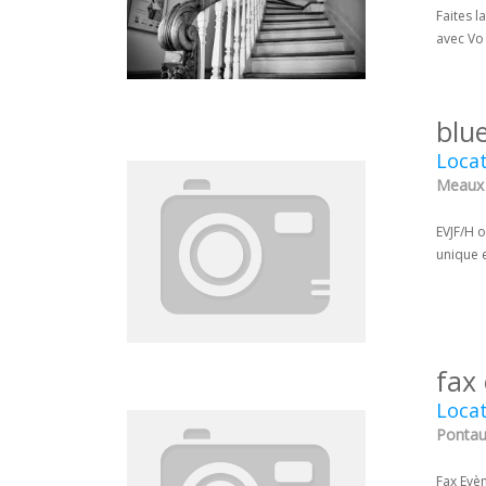
Faites l
avec Vo 
blu
Locat
Meaux 
EVJF/H o
unique 
fax
Locat
Pontau
Fax Evè