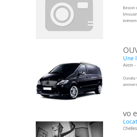
Besoin 
limousin
évènem
OU
Une l
Avon -
Ouvatu 
annivers
vo 
Locat
Chelles