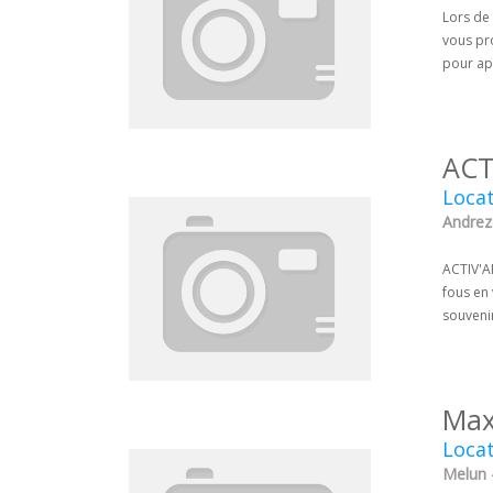
Lors de 
vous pr
pour ap
ACT
Locat
Andreze
ACTIV'A
fous en 
souvenir
Max
Locat
Melun 