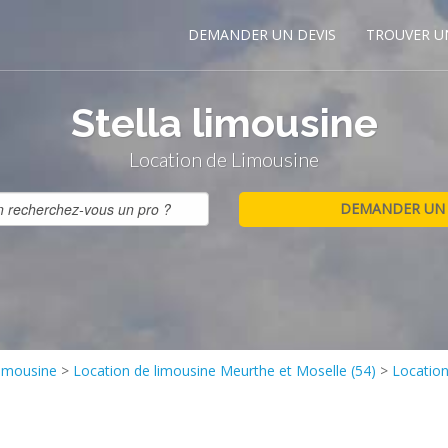
DEMANDER UN DEVIS
TROUVER U
Stella limousine
Location de Limousine
limousine
>
Location de limousine Meurthe et Moselle (54)
>
Location