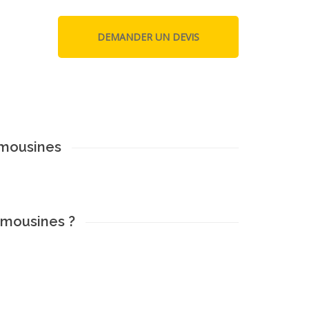
imousines
imousines ?