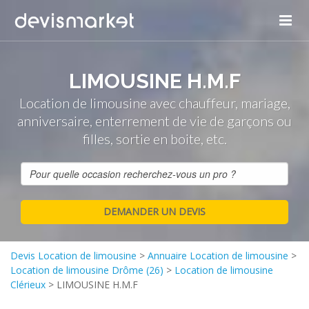
LIMOUSINE H.M.F
Location de limousine avec chauffeur, mariage,
anniversaire, enterrement de vie de garçons ou
filles, sortie en boite, etc.
Devis Location de limousine
>
Annuaire Location de limousine
>
Location de limousine Drôme (26)
>
Location de limousine
Clérieux
>
LIMOUSINE H.M.F