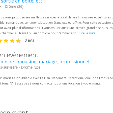
, sortie en boite, etc.
ux - Drôme (26)
ous vous propose ses meilleurs services à bord de ses limousines et véhicules 
ble, romantique, sentimental, tout en étant luxe et raffiné. Pour cette occasion
ur avoir plus d’informations Si vous voulez aussi une arrivée grandiose ou sur
le chercher au travail ou au domicile pour l’emmener p...
Lire la suite
3 avis
lien evènement
ion de limousine, mariage, professionnel
-sur-Isère - Drôme (26)
n mariage inoubliable avec Le Lien Evènement. En tant que loueur de limousine 
 tous. N'hésitez pas à nous contacter pour une location à votre image.
non event