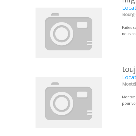
Locat
Bourg-
Faites c
nous con
tou
Locat
Montél
Montez 
pour vou