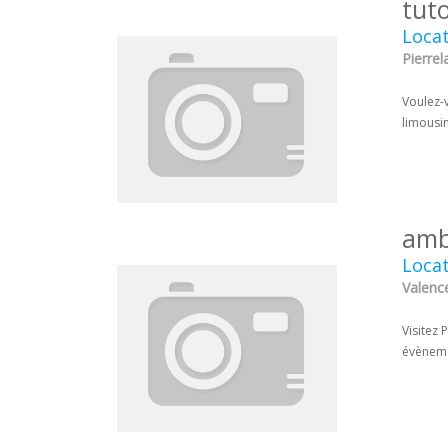
tut
Locat
Pierrel
Voulez-v
limousi
amb
Locat
Valenc
Visitez 
évèneme