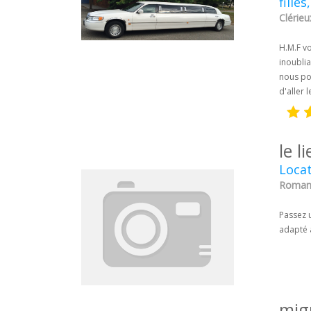
filles
Clérie
H.M.F v
inoublia
nous po
d'aller 
le 
Locat
Romans
Passez u
adapté à
mig