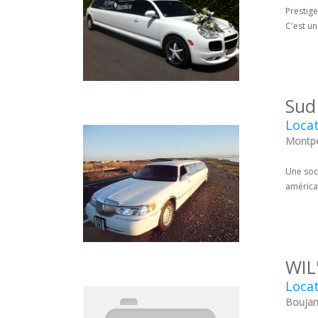
Prestige
C'est un
Sud
Locat
Montpel
Une soci
américai
WIL
Loca
Boujan-