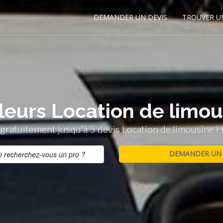
DEMANDER UN DEVIS
TROUVER U
leurs Location de limou
ratuitement jusqu'à 5 devis Location de limousine H