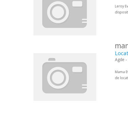
Leroy Ev
disposi
mam
Locat
Agde - 
Mama Ev
de locat