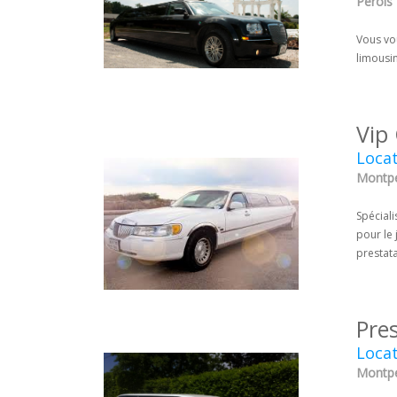
Pérols 
Vous vou
limousin
Vip
Locat
Montpel
Spéciali
pour le 
prestat
Pre
Locat
Montpel