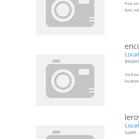
Pour une
luxe, v
enc
Locat
Béziers
Où trou
locatio
ler
Locat
Lunel -