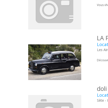
Vous vh
LA 
Locat
Les Air
Découvr
dol
Locat
Sète - 