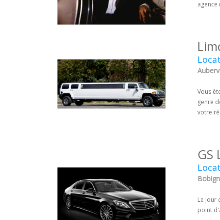
agence r
Lim
Loca
Aubervi
Vous êt
genre de
votre r
GS 
Locat
Bobigny
Le jour 
point d'