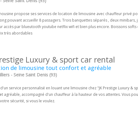
 Seine Saint Denis (93)
imousine propose ses services de location de limousine avec chauffeur privé po
ong pouvant accueillir 8 passagers. Trois banquettes séparés , deux minibars, j
ur accès par blueutooth youtube netflix wifi et bien plus encore. Boissons soft
rix très abordables
restige Luxury & sport car rental
ion de limousine tout confort et agréable
lliers - Seine Saint Denis (93)
 d'un service personnalisé en louant une limousine chez "JK Prestige Luxury & spo
 et agréable, accompagné d'un chauffeur à la hauteur de vos attentes. Vous pou
votre sécurité, si vous le voulez.