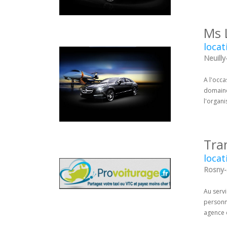
Ms 
locat
Neuilly
A l'occ
domaine
l'organ
Tra
locat
Rosny-
Au serv
personne
agence d