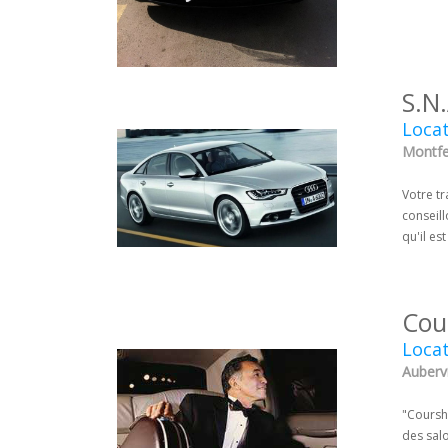
S.N
Locat
Montfer
Votre tr
conseil
qu'il es
Cou
Locat
Aubervi
"Courshe
des sal