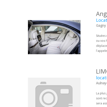
Ang
Locat
Gagny -
Situées
ou vos f
déplacem
l'appele
LIM
locat
Aulnay-
La plus
sont rec
sera as