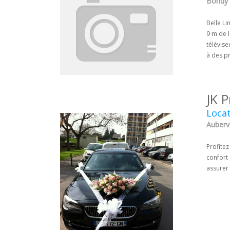
Bondy -
Belle L
9 m de l
télévise
à des p
JK P
Locat
Aubervi
Profitez
confort
assurer 