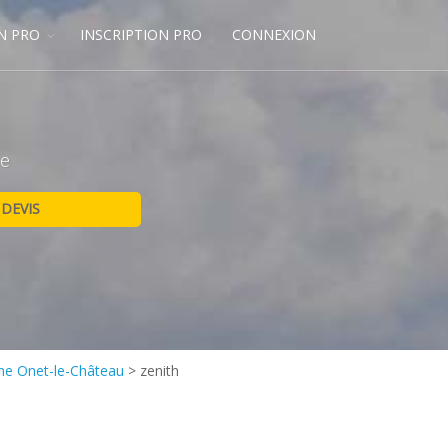
N PRO
INSCRIPTION PRO
CONNEXION
ne
ine Onet-le-Château
>
zenith