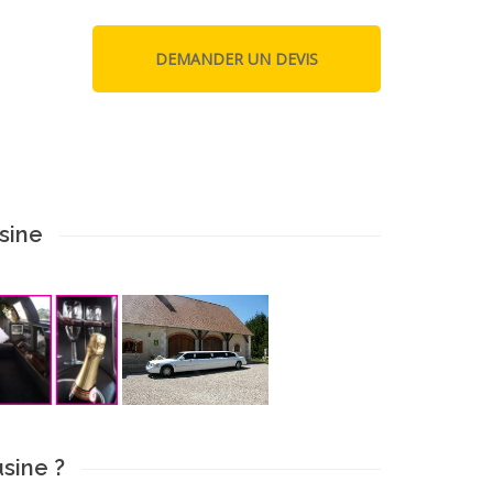
sine
sine ?